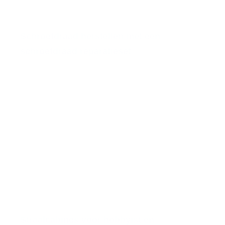
Schroefdraad herstellen met een
schroefdraad reparatieset
Straalcabines voor hobbyist en