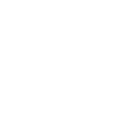
De motorheftafel: slimmer, veiliger en
comfortabeler werken aan je motor, maar
hoe kies je de juiste?