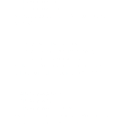
Alfa Romeo Kamal
Alfa Romeo Scighera
Wat was bijzonder aan de Alfa Romeo Disco
Volante?
Het was een vliegende auto
Het had een rond, futuristisch design
Het was de eerste diesel-Alfa
Welke Alfa Romeo werd vaak gebruikt als
politieauto in Italië in de jaren ’60 en ’70?
Alfa Romeo Alfasud
Alfa Romeo 33
Alfa Romeo Giulia Super
Wat betekent de beroemde Alfa Romeo slogan
“La Meccanica delle Emozioni”?