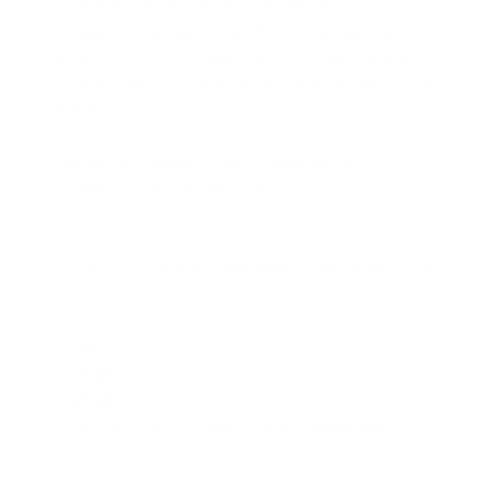
hoogtepunten én de leukste weetjes van Alfa
Romeo. Sommige vragen zijn lekker makkelijk,
andere vragen wat meer kennis… maar allemaal
draaien ze om dat ene herkenbare gevoel:
Cuore
Sportivo
.
Benieuwd hoeveel jij écht weet over Alfa
Romeo? Laten we beginnen!
In welk jaar werd Alfa Romeo officieel opgericht?
1905
1910
1920
Waar staat het “Romeo” in Alfa Romeo voor?