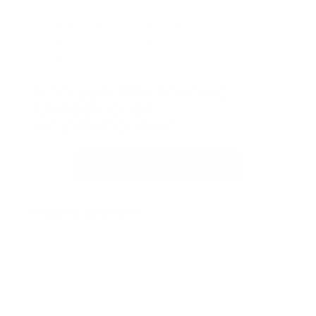
De techniek van de emoties
De kracht van snelheid
Het hart van Italië
Fan van Alfa Romeo?
Ontdek onze
emailleborden!
Bekijk onze emailleborden
Andere artikels