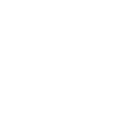
Alfa Romeo 33 Stradale
Alfa Romeo Spider 1600
Alfa Romeo Giulietta Sprint
Welke Alfa Romeo die we hier zien, uit de jaren
’30 wordt gezien als één van de mooiste
racewagens ooit?
Alfa Romeo 8C 2900B
Alfa Romeo 6C 1750
Alfa Romeo GTA
Welke Alfa Romeo conceptcar uit 2003 had
vleugeldeuren en een futuristisch interieur?
Alfa Romeo Brera Concept