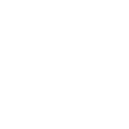
De stad Rome
De oprichter Nicola Romeo
Een motorontwerper van Alfa
In welke Italiaanse stad was de eerste Alfa
Romeo-fabriek gevestigd?
Milaan
Rome
Turijn
Welk van de 2 logo's van Alfa Romeo is correct?
A
B
Welke Alfa Romeo wordt vaak “Duetto”
genoemd?