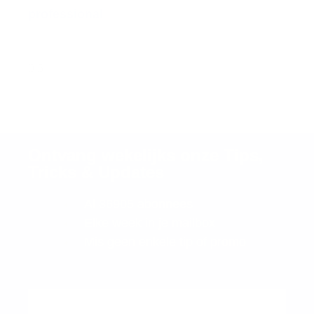
professional
Ontvang wekelijks onze Tips,
Tricks & Updates
Al 36905 abonnees
Elke week in je mailbox
Mis geen enkele tip of promo