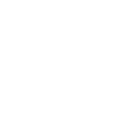
5
7
10
In de moderne Formule 1 is een circuit niet
langer dan 7 km - zoals dat van Spa-
Francorchamps - maar in de begindagen was
een rondje heel wat groter. Wat was het langste
rondje ooit in een Formule 1 race?
13,5 km
19 km
25 km
Wat is de hoogste snelheid ooit gemeten in een
officiële race?