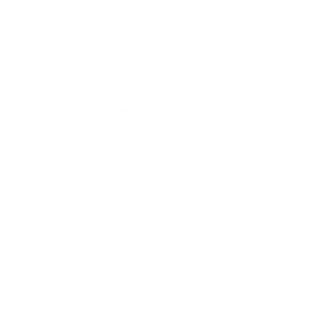
Schroefdraad herstellen met een
schroefdraad reparatieset