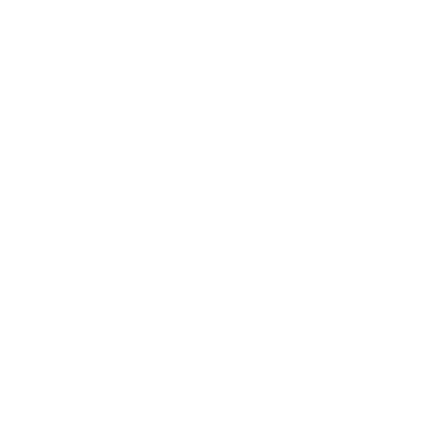
1936
1950
1962
Op de huidige startgrid van de Formule 1 staan
20 auto’s van 10 verschillende teams. Hoeveel
motorfabrikanten leveren hier motoren voor?
4
6
10
Alain Prost is recordhouder op het gebied van
meeste pitstops in een race. Hoeveel pitstops
maakte hij?