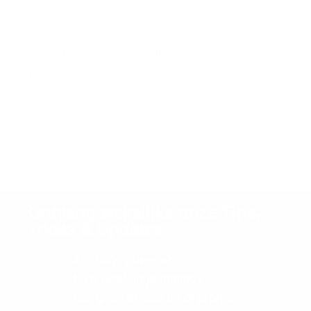
Straalcabines voor hobbyist en
professional
Ontvang wekelijks onze Tips,
Tricks & Updates
Al 36905 abonnees
Elke week in je mailbox
Mis geen enkele tip of promo