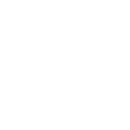
De combinatie van een ietwat bol wegdek en
de lage auto’s zorgt voor wrijving.
Een extra plaat om de bodem te beschermen
kan tegen de grond slepen.
Voor de show, omdat het spectaculair is.
Tijdens de GP van de Verenigde Staten in 2005
stonden slechts 6 F1-auto’s aan de start van de
race, het kleinste startveld ooit. Hoe kwam dit?
Door een voedselvergiftiging na het diner de
avond voordien vielen 14 coureurs ziek uit. Enkel
coureurs die niet van het vlees aten konden
starten.
De Michelin banden waren niet veilig genoeg
voor het parcours. Enkel coureurs op een ander
bandenmerk kwamen aan de start.
Na de vorige GP in Frankrijk waren er