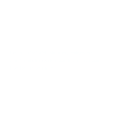
De motorheftafel: slimmer, veiliger en
comfortabeler werken aan je motor, maar
hoe kies je de juiste?