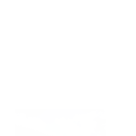
problemen met het transport op de luchthaven. 7
teams kwamen niet op tijd aan.
Lewis Hamilton heeft het record van meest
aantal gewonnen races op zijn naam staan.
Hoeveel races won de Brit tot nu toe in zijn
carrière? (eind 2022)
90
103
116
In de lange geschiedenis van de Formule 1 werd
er al op vele circuits gereden. Op welk circuit
vonden de meeste races plaats?